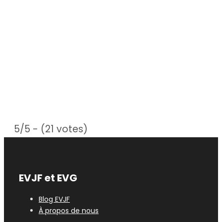
5/5 - (21 votes)
EVJF et EVG
Blog EVJF
À propos de nous