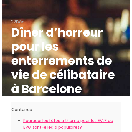
27
Déc
Dîner d’horreur
pour les
enterrements de
vie de célibataire
à Barcelone
Contenus
Pourquoi les fêtes à thème pour les EVJF ou
EVG sont-elles si populaires?