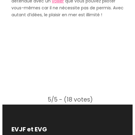
détendue avec un
voilier
que vous pouvez piloter
vous-mêmes car il ne nécessite pas de permis. Avec
autant d’idées, le plaisir en mer est illimité !
5/5 - (18 votes)
EVJF et EVG