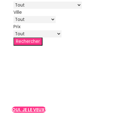
Ville
Prix
Souhaitez-vous un
enterrement de vie de
jeune fille ou de garçon
à Barcelone?
OUI, JE LE VEUX!