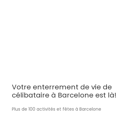
Nous sommes une
entreprise espagnole basée à
Barcelone
, leaders dans notre ville pour le public
hispanophone. Maintenant, nous vous offrons les
mêmes activités sans intermédiaires et aux tarifs
espagnols.
Votre enterrement de vie de
célibataire à Barcelone est là!
Plus de 100 activités et fêtes à Barcelone