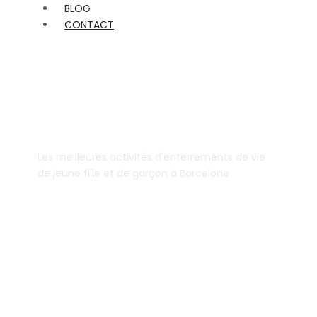
BLOG
CONTACT
Les meilleures activités d'enterrements de vie
de jeune fille et de garçon à Barcelone
EVJF Barcelone -
Despidalia