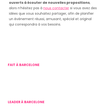
ouverts à écouter de nouvelles propositions
,
alors n’hésitez pas à
nous contacter
si vous avez des
idées que vous souhaitez partager, afin de planifier
un événement réussi, amusant, spécial et original
qui correspondra à vos besoins.
FAIT À BARCELONE
Nous sommes une agence pour enterrements de vie
de jeune fille à Barcelone, sans intermédiaires
LEADER À BARCELONE