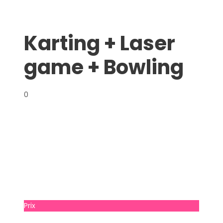
Karting + Laser
game + Bowling
0
Prix
À partir de
€ 35