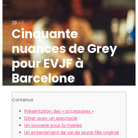
28
Juil
Cinquante
nuances de Grey
pour EVJF à
Barcelone
Contenus
Présentation des « accessoires »
Dîner avec un spectacle
Un souvenir pour la mariée
Un enterrement de vie de jeune fille original