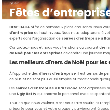
12
Déc
Fêtes d’entrepris
DESPIDALIA
offre de nombreux plans amusants. Nous vous 
d’entreprise
de haut niveau. Nous nous adapterons à votr
experts dans l’organisation de
soirées d’entreprise à Ba
Contactez-nous et nous vous tiendrons au courant des mei
de Noël pour les entreprises
deviendra une journée magiq
Les meilleurs dîners de Noël pour les
À l’approche des
dîners d’entreprise
, il est temps de p
de plus et ne sont plus aussi simples et traditionnels qu’a
Les
soirées d’entreprise à Barcelone
sont organisées a
une
Ugly Betty
qui charme le personnel avec sa spontané
Tout ce que nous voulons, c’est vous faire sourire et remp
préparés pour vous et votre groupe y parviendront à coup 