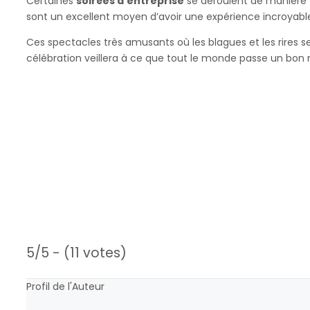
Certaines
soirées d’entreprise
se déroulent de manière f
sont un excellent moyen d’avoir une expérience incroyabl
Ces spectacles très amusants où les blagues et les rires 
célébration veillera à ce que tout le monde passe un bo
5/5 - (11 votes)
Profil de l'Auteur