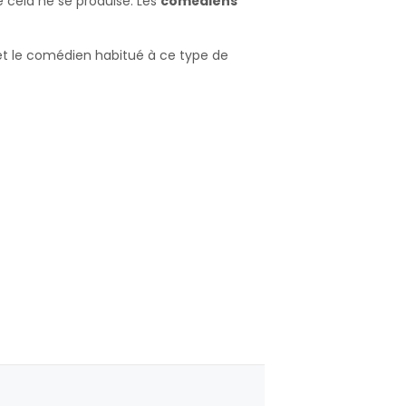
 cela ne se produise. Les
comédiens
 et le comédien habitué à ce type de