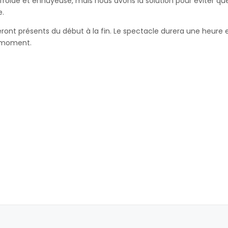
roide et ennuyeuse, mais nous avons la solution pour éviter que
e.
seront présents du début à la fin. Le spectacle durera une heure
n moment.