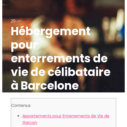
29
Jan
Hébergement
pour
enterrements de
vie de célibataire
à Barcelone
Contenus
Appartements pour Enterrements de Vie de
Garçon