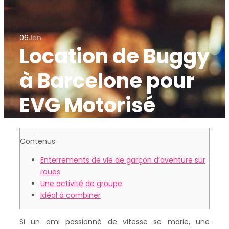
06
Jan
Location de Buggy
à Barcelone pour
EVG Motorisé
Contenus
Enterrements de vie de garçon d’aventure sur
roues
Une activité de groupe
Idéal à combiner
Si un ami passionné de vitesse se marie, une