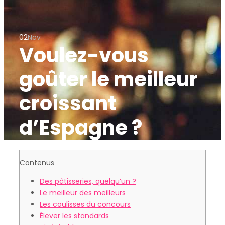
02
Nov
Voulez-vous
goûter le meilleur
croissant
d’Espagne ?
Contenus
Des pâtisseries, quelqu’un ?
Le meilleur des meilleurs
Les coulisses du concours
Élever les standards