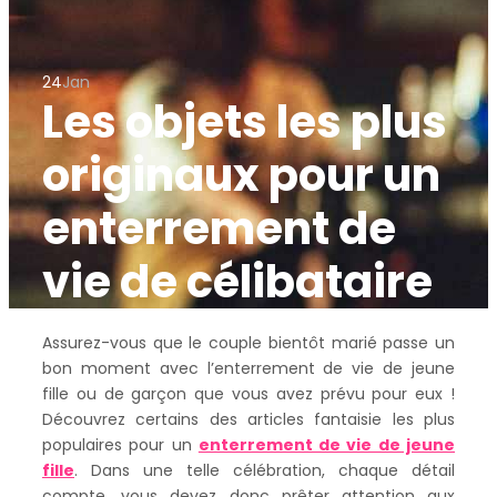
24
Jan
Les objets les plus
originaux pour un
enterrement de
vie de célibataire
Assurez-vous que le couple bientôt marié passe un
bon moment avec l’enterrement de vie de jeune
fille ou de garçon que vous avez prévu pour eux !
Découvrez certains des articles fantaisie les plus
populaires pour un
enterrement de vie de jeune
fille
. Dans une telle célébration, chaque détail
compte, vous devez donc prêter attention aux