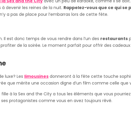
 la Sex and the City
avec un peu de karaoké, comme il se doit
à devenir les reines de la nuit.
Rappelez-vous que ce qui se p
l n’y a pas de place pour l’embarras lors de cette fête.
m. Il est donc temps de vous rendre dans l’un des
restaurants
p
 profiter de la soirée. Le moment parfait pour offrir des cadeau
ne
de luxe? Les
limousines
donneront à la fête cette touche sophi
dorée que mérite une occasion digne d’un film comme celle que 
fille à la Sex and the City a tous les éléments que vous pourri
er ses protagonistes comme vous en avez toujours rêvé.