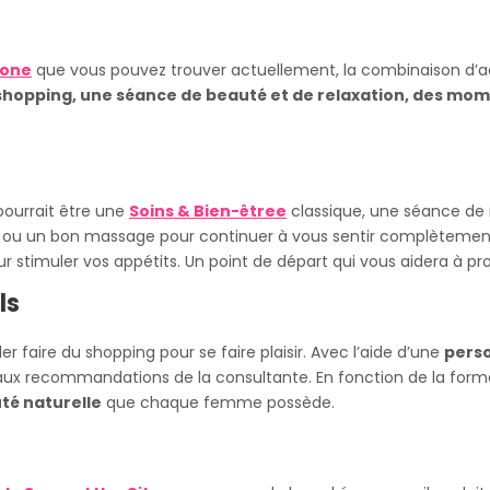
lone
que vous pouvez trouver actuellement, la combinaison d’act
shopping, une séance de beauté et de relaxation, des mome
pourrait être une
Soins & Bien-êtree
classique, une séance de
mes ou un bon massage pour continuer à vous sentir complètem
stimuler vos appétits. Un point de départ qui vous aidera à prof
ls
ler faire du shopping pour se faire plaisir. Avec l’aide d’une
pers
aux recommandations de la consultante. En fonction de la forme
té naturelle
que chaque femme possède.