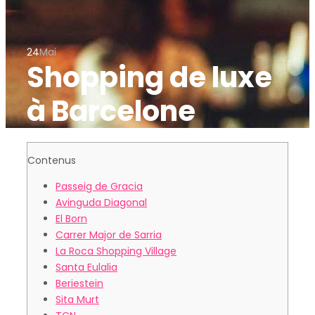
24
Mai
Shopping de luxe
à Barcelone
Contenus
Passeig de Gracia
Avinguda Diagonal
El Born
Carrer Major de Sarria
La Roca Shopping Village
Santa Eulalia
Beriestein
Sita Murt