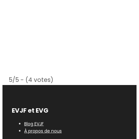
5/5 - (4 votes)
EVJF et EVG
Blog EVJF
À propos de nous